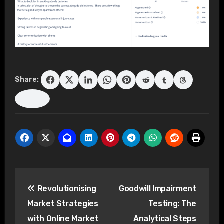
Share:
Post
Revolutionising
Goodwill Impairment
navigation
Market Strategies
Testing: The
with Online Market
Analytical Steps